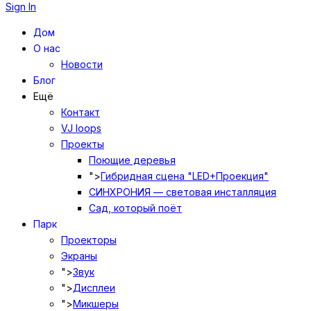
Sign In
Дом
О нас
Новости
Блог
Ещё
Контакт
VJ loops
Проекты
Поющие деревья
">
Гибридная сцена "LED+Проекция"
СИНХРОНИЯ — световая инсталляция
Сад, который поёт
Парк
Проекторы
Экраны
">
Звук
">
Дисплеи
">
Микшеры