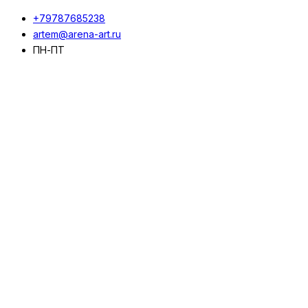
+79787685238
artem@arena-art.ru
ПН-ПТ