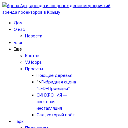
Дом
О нас
Новости
Блог
Ещё
Контакт
VJ loops
Проекты
Поющие деревья
">
Гибридная сцена
"LED+Проекция"
СИНХРОНИЯ —
световая
инсталляция
Сад, который поёт
Парк
Проекторы